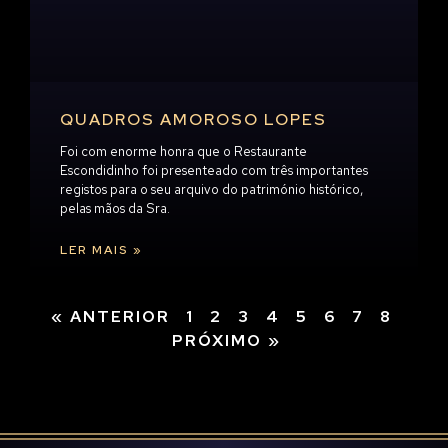
QUADROS AMOROSO LOPES
Foi com enorme honra que o Restaurante
Escondidinho foi presenteado com três importantes
registos para o seu arquivo do património histórico,
pelas mãos da Sra.
LER MAIS »
« ANTERIOR
1
2
3
4
5
6
7
8
PRÓXIMO »